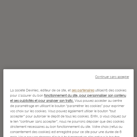
Continuer sans accepter
La société Devinlec, éditeur de ce site, et
ses partenaires
utilise(nt) des cookies
pour s'assurer du bon
fonctionnement du site, pour personnaliser son contenu
et ses publicités et pour analyser son trafic.
Vous pouvez accéder au centre
de paramétrage en utilisant le bouton “paramétrer les cookies” pour exprimer
vos choix sur les cookies. Vous pouvez également utiliser le bouton "tout
accepter" pour autoriser le dépôt de tous les cookies. Enfin, si vous cliquez sur
le lien "continuer sans accepter", nous ne pourrons déposer que des cookies
strictement nécessaires au bon fonctionnement du site. Votre choix (refus ou
consentement des cookies) est enregistré pour ce site pour une durée de 6