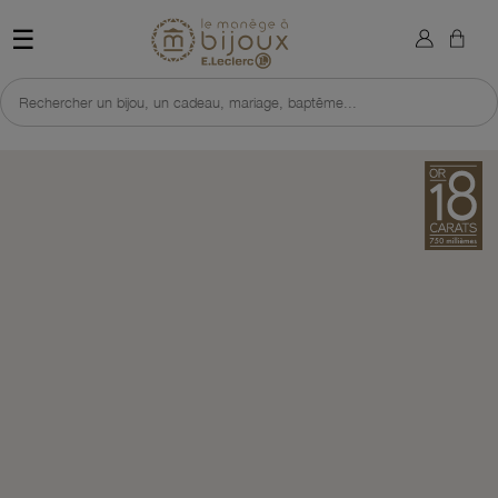
×
Sign in
Retour à l'accueil du site 
☰
You need to be logged in to save products in your wish list.
Rechercher un bijou, un cadeau, mariage, baptême...
Cancel
Sign in