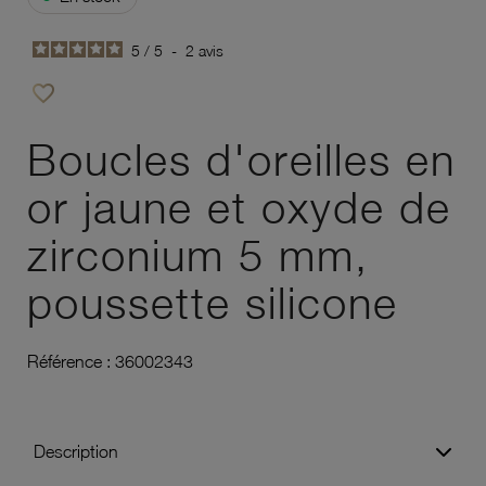
5
/
5
-
2
avis
favorite_border
Ajouter à vos favoris
Boucles d'oreilles en
or jaune et oxyde de
zirconium 5 mm,
poussette silicone
Référence :
36002343
Description