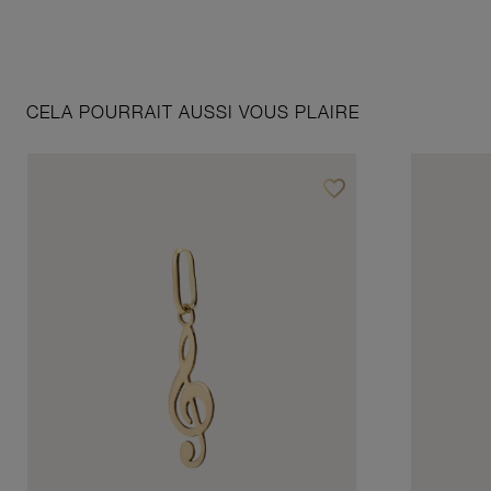
CELA POURRAIT AUSSI VOUS PLAIRE
favorite_border
Ajouter à vos favoris