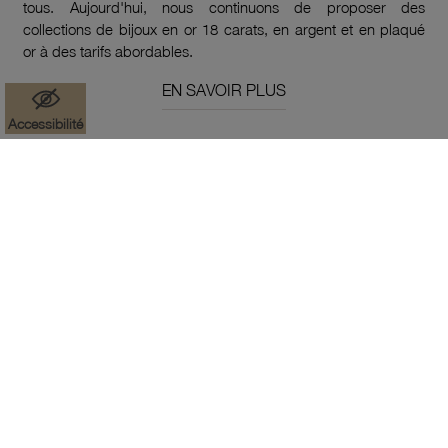
tous. Aujourd'hui, nous continuons de proposer des
collections de bijoux en or 18 carats, en argent et en plaqué
or à des tarifs abordables.
EN SAVOIR PLUS
Accessibilité