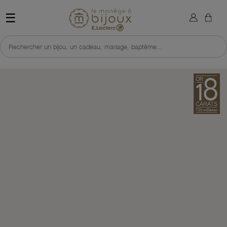
×
Sign in
Retour à l'accueil du site 
☰
You need to be logged in to save products in your wish list.
Rechercher un bijou, un cadeau, mariage, baptême...
Cancel
Sign in