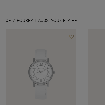
CELA POURRAIT AUSSI VOUS PLAIRE
favorite_border
Ajouter à vos favoris