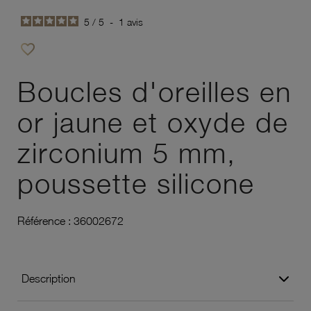
5
/
5
-
1
avis
favorite_border
Ajouter à vos favoris
Boucles d'oreilles en
or jaune et oxyde de
zirconium 5 mm,
poussette silicone
Référence :
36002672
Description