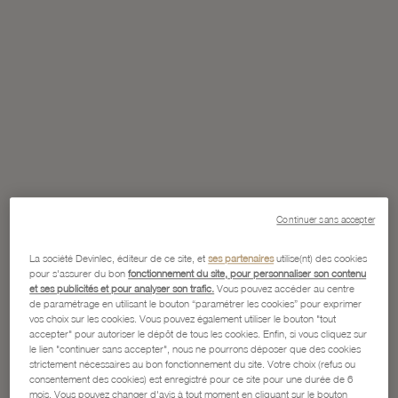
Continuer sans accepter
La société Devinlec, éditeur de ce site, et
ses partenaires
utilise(nt) des cookies
pour s'assurer du bon
fonctionnement du site, pour personnaliser son contenu
et ses publicités et pour analyser son trafic.
Vous pouvez accéder au centre
de paramétrage en utilisant le bouton “paramétrer les cookies” pour exprimer
vos choix sur les cookies. Vous pouvez également utiliser le bouton "tout
accepter" pour autoriser le dépôt de tous les cookies. Enfin, si vous cliquez sur
le lien "continuer sans accepter", nous ne pourrons déposer que des cookies
strictement nécessaires au bon fonctionnement du site. Votre choix (refus ou
consentement des cookies) est enregistré pour ce site pour une durée de 6
mois. Vous pouvez changer d'avis à tout moment en cliquant sur le bouton