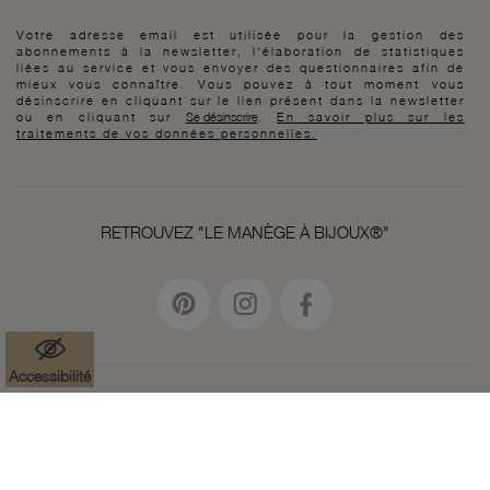
Votre adresse email est utilisée pour la gestion des
abonnements à la newsletter, l'élaboration de statistiques
liées au service et vous envoyer des questionnaires afin de
mieux vous connaître. Vous pouvez à tout moment vous
désinscrire en cliquant sur le lien présent dans la newsletter
ou en cliquant sur
Se désinscrire
.
En savoir plus sur les
traitements de vos données personnelles.
RETROUVEZ "LE MANÈGE À BIJOUX®"
Accessibilité