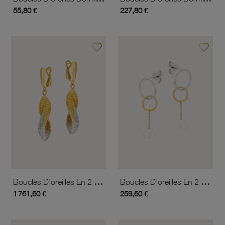
55,80 €
227,80 €
favorite_border
favorite_border
Ajouter à vos favoris
Ajouter 
Boucles D'oreilles En 2 Ors
Boucles D'oreilles En 2 Ors Et Perle De Culture
1 761,60 €
259,60 €