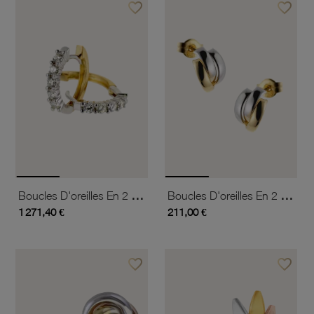
favorite_border
favorite_border
Ajouter à vos favoris
Ajouter 
Boucles D'oreilles En 2 Ors, Diamants
Boucles D'oreilles En 2 Ors.
1 271,40 €
211,00 €
favorite_border
favorite_border
Ajouter à vos favoris
Ajouter 