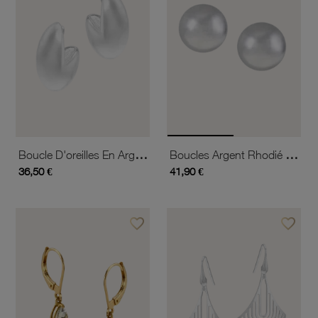
Boucle D'oreilles En Argent Rhodié
Boucles Argent Rhodié Boule 10mm
36,50 €
41,90 €
favorite_border
favorite_border
Ajouter à vos favoris
Ajouter 