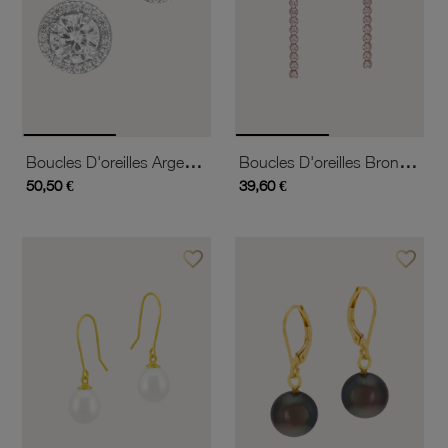
Boucles D'oreilles Argent Rhodié Et Oxydes De Zirconium
Boucles D'oreilles Bronze Plaqué Or Rose Et Oxydes De Zirconium
50,50 €
39,60 €
favorite_border
favorite_border
Ajouter à vos favoris
Ajouter 