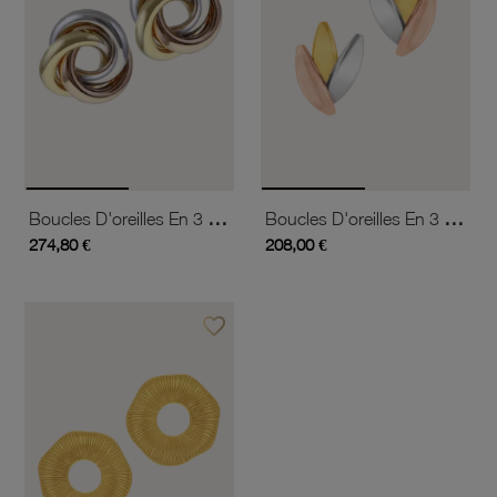
Boucles D'oreilles En 3 Ors
Boucles D'oreilles En 3 Ors
274,80 €
208,00 €
favorite_border
Ajouter à vos favoris