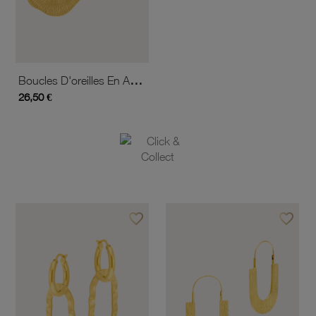
Boucles D'oreilles En Acier Doré
26,50 €
favorite_border
favorite_border
Ajouter à vos favoris
Ajouter 