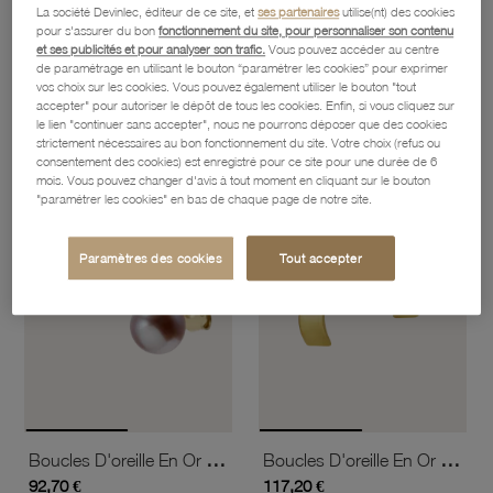
La société Devinlec, éditeur de ce site, et
ses partenaires
utilise(nt) des cookies
pour s'assurer du bon
fonctionnement du site, pour personnaliser son contenu
et ses publicités et pour analyser son trafic.
Vous pouvez accéder au centre
Boucles D'oreille En Bronze Plaqué Or Rose Et Oxydes De Zirconium
Boucles D'oreille En Or Jaune Et Camée
de paramétrage en utilisant le bouton “paramétrer les cookies” pour exprimer
43,90 €
165,90 €
vos choix sur les cookies. Vous pouvez également utiliser le bouton "tout
accepter" pour autoriser le dépôt de tous les cookies. Enfin, si vous cliquez sur
le lien "continuer sans accepter", nous ne pourrons déposer que des cookies
strictement nécessaires au bon fonctionnement du site. Votre choix (refus ou
favorite_border
favorite_border
consentement des cookies) est enregistré pour ce site pour une durée de 6
Ajouter à vos favoris
Ajouter 
mois. Vous pouvez changer d'avis à tout moment en cliquant sur le bouton
"paramétrer les cookies" en bas de chaque page de notre site.
Paramètres des cookies
Tout accepter
Boucles D'oreille En Or Jaune, Perle De Culture
Boucles D'oreille En Or Jaune, Vague
92,70 €
117,20 €