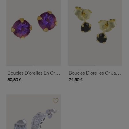
Boucles D'oreilles En Or Jaune, Améthyste 4 Mm
Boucles D'oreilles Or Jaune, Saphir Rond 3 Mm
80,80 €
74,90 €
favorite_border
Ajouter à vos favoris