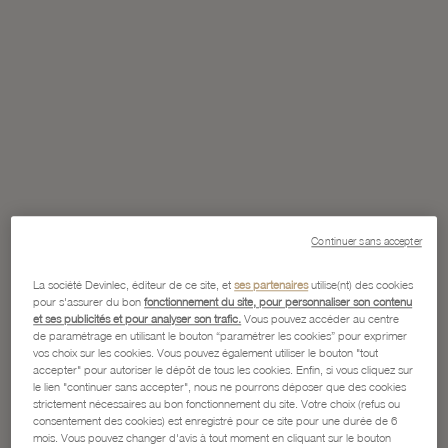
Continuer sans accepter
La société Devinlec, éditeur de ce site, et
ses partenaires
utilise(nt) des cookies
pour s'assurer du bon
fonctionnement du site, pour personnaliser son contenu
et ses publicités et pour analyser son trafic.
Vous pouvez accéder au centre
de paramétrage en utilisant le bouton “paramétrer les cookies” pour exprimer
vos choix sur les cookies. Vous pouvez également utiliser le bouton "tout
accepter" pour autoriser le dépôt de tous les cookies. Enfin, si vous cliquez sur
le lien "continuer sans accepter", nous ne pourrons déposer que des cookies
strictement nécessaires au bon fonctionnement du site. Votre choix (refus ou
consentement des cookies) est enregistré pour ce site pour une durée de 6
mois. Vous pouvez changer d'avis à tout moment en cliquant sur le bouton