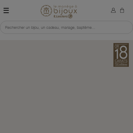
×
Sign in
Retour à l'accueil du site 
☰
You need to be logged in to save products in your wish list.
Rechercher un bijou, un cadeau, mariage, baptême...
Cancel
Sign in