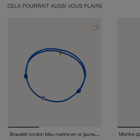
CELA POURRAIT AUSSI VOUS PLAIRE
favorite_border
Ajouter à vos favoris
Bracelet cordon bleu marine en or jaune, oxyde de zirconium