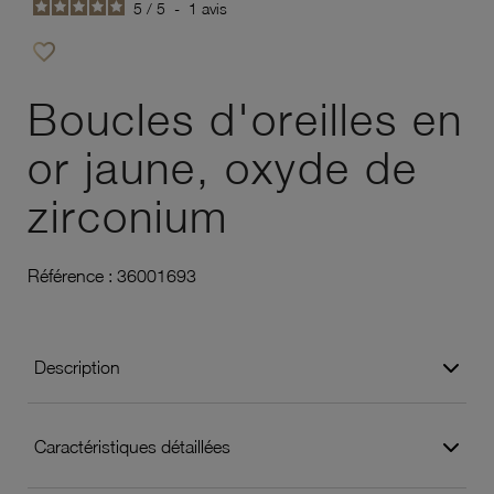
5
/
5
-
1
avis
favorite_border
Ajouter à vos favoris
Boucles d'oreilles en
or jaune, oxyde de
zirconium
Référence :
36001693
Description
Caractéristiques détaillées