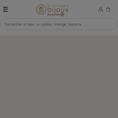
×
Sign in
Retour à l'accueil du site 
☰
You need to be logged in to save products in your wish list.
Rechercher un bijou, un cadeau, mariage, baptême...
Cancel
Sign in