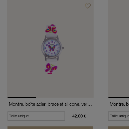
favorite_border
Ajouter à vos favoris
Montre, boîte acier, bracelet silicone, verre minéral, kids
Taille unique
42.00 €
Taille uniqu