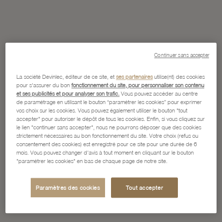
Continuer sans accepter
La société Devinlec, éditeur de ce site, et
ses partenaires
utilise(nt) des cookies
pour s'assurer du bon
fonctionnement du site, pour personnaliser son contenu
et ses publicités et pour analyser son trafic.
Vous pouvez accéder au centre
de paramétrage en utilisant le bouton “paramétrer les cookies” pour exprimer
vos choix sur les cookies. Vous pouvez également utiliser le bouton "tout
accepter" pour autoriser le dépôt de tous les cookies. Enfin, si vous cliquez sur
le lien "continuer sans accepter", nous ne pourrons déposer que des cookies
strictement nécessaires au bon fonctionnement du site. Votre choix (refus ou
consentement des cookies) est enregistré pour ce site pour une durée de 6
mois. Vous pouvez changer d'avis à tout moment en cliquant sur le bouton
"paramétrer les cookies" en bas de chaque page de notre site.
Paramètres des cookies
Tout accepter