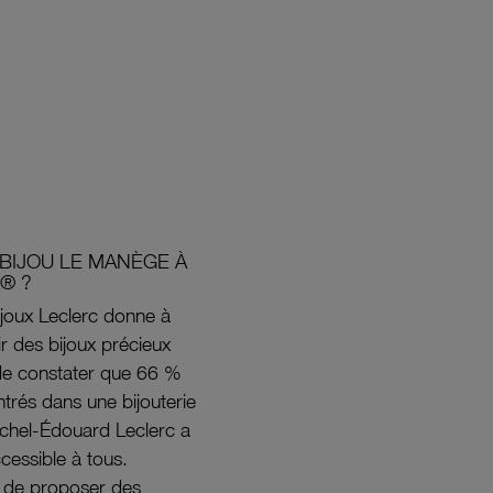
BIJOU LE MANÈGE À
® ?
joux Leclerc donne à
rir des bijoux précieux
s de constater que 66 %
ntrés dans une bijouterie
ichel-Édouard Leclerc a
ccessible à tous.
s de proposer des