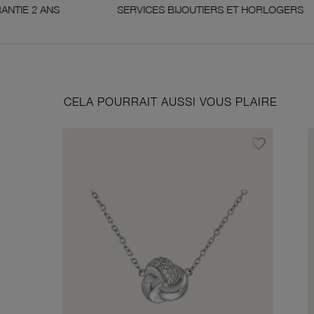
SERVICES BIJOUTIERS ET HORLOGERS
SAT
CELA POURRAIT AUSSI VOUS PLAIRE
favorite_border
Ajouter à vos f