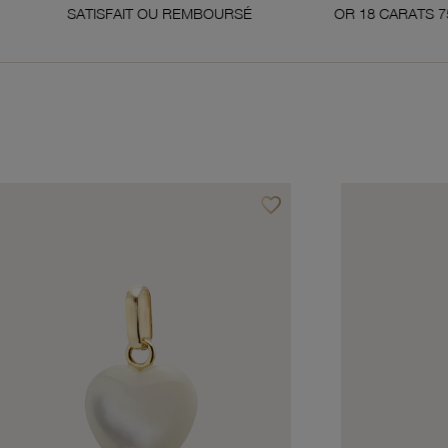
ISFAIT OU REMBOURSÉ
OR 18 CARATS 750 MILLIÈMES
favorite_border
avoris
Ajouter à vos favoris