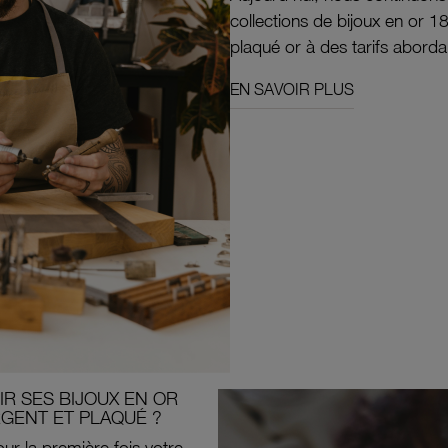
collections de bijoux en or 1
plaqué or à des tarifs aborda
EN SAVOIR PLUS
R SES BIJOUX EN OR
RGENT ET PLAQUÉ ?
ur la première fois votre