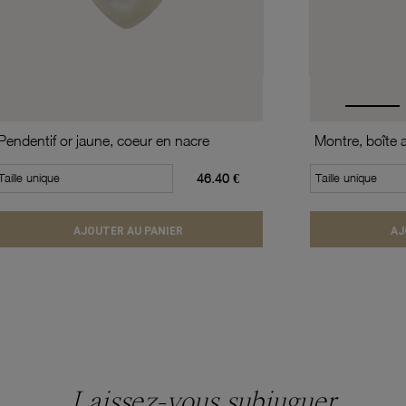
Pendentif or jaune, coeur en nacre
Taille unique
46.40 €
Taille unique
AJOUTER AU PANIER
AJ
Laissez-vous subjuguer