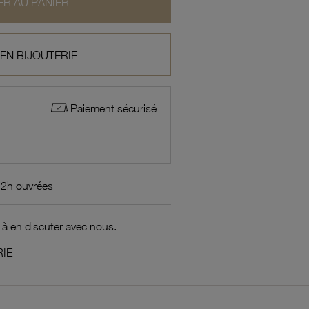
R AU PANIER
 EN BIJOUTERIE
Paiement sécurisé
72h ouvrées
 à en discuter avec nous.
IE