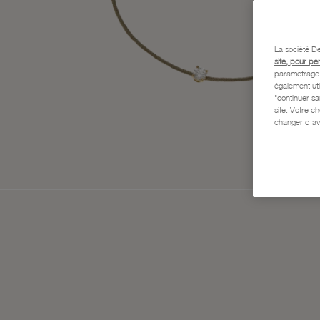
La société De
site, pour pe
paramétrage e
également uti
"continuer s
site. Votre c
changer d'av