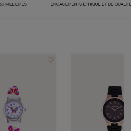
ENGAGEMENTS ÉTHIQUE ET DE QUALITÉ
G
favorite_border
Ajouter à vos favoris