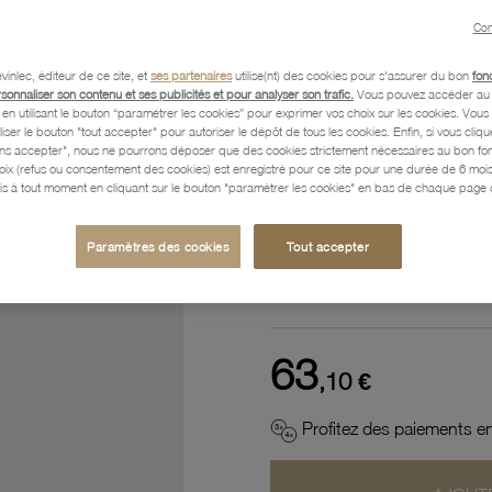
Référence :
32000255
Con
vinlec, éditeur de ce site, et
ses partenaires
utilise(nt) des cookies pour s'assurer du bon
fon
rsonnaliser son contenu et ses publicités et pour analyser son trafic.
Vous pouvez accéder au 
n utilisant le bouton “paramétrer les cookies” pour exprimer vos choix sur les cookies. Vou
Description
liser le bouton "tout accepter" pour autoriser le dépôt de tous les cookies. Enfin, si vous clique
ans accepter", nous ne pourrons déposer que des cookies strictement nécessaires au bon f
hoix (refus ou consentement des cookies) est enregistré pour ce site pour une durée de 6 mo
is à tout moment en cliquant sur le bouton "paramétrer les cookies" en bas de chaque page d
Caractéristiques détaillées
Paramètres des cookies
Tout accepter
Paiement, Livraison, Retours
63
,10 €
Profitez des paiements en