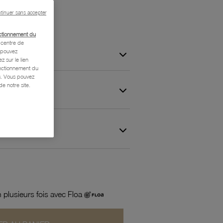
tinuer sans accepter
ctionnement du
centre de
s pouvez
z sur le lien
onctionnement du
is. Vous pouvez
e notre site.
 et Garantie
 plusieurs fois avec Floa