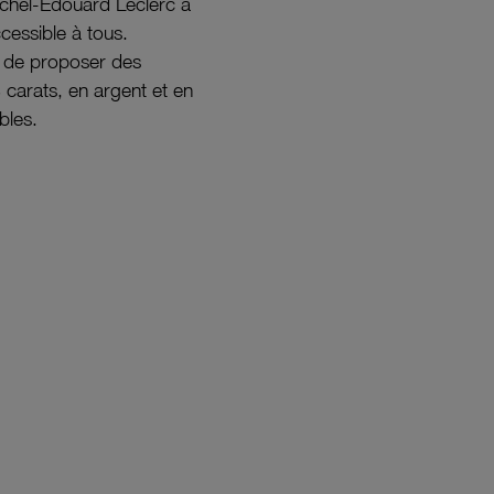
ichel-Édouard Leclerc a
ccessible à tous.
s de proposer des
8 carats, en argent et en
bles.