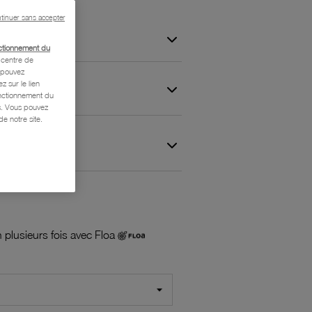
tinuer sans accepter
ctionnement du
centre de
s pouvez
z sur le lien
onctionnement du
is. Vous pouvez
e notre site.
 et Garantie
 plusieurs fois avec Floa