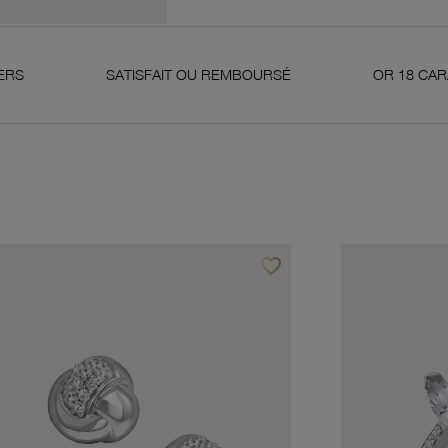
SATISFAIT OU REMBOURSÉ
OR 18 CARATS 750 MIL
favorite_border
avoris
Ajouter à vos favoris