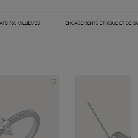
LIÈMES
ENGAGEMENTS ÉTHIQUE ET DE QUALITÉ
favorite_border
Ajouter à vos favoris