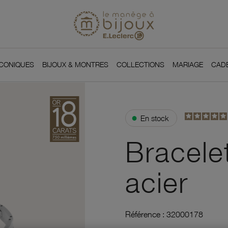
Si
Retour à l'accueil du
You
ICONIQUES
BIJOUX & MONTRES
COLLECTIONS
MARIAGE
CAD
●
En stock
Bracelet
acier
Référence :
32000178