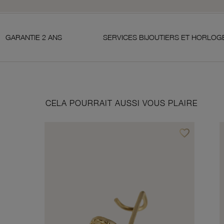
2 ANS
SERVICES BIJOUTIERS ET HORLOGERS
CELA POURRAIT AUSSI VOUS PLAIRE
favorite_border
Ajouter à vos f