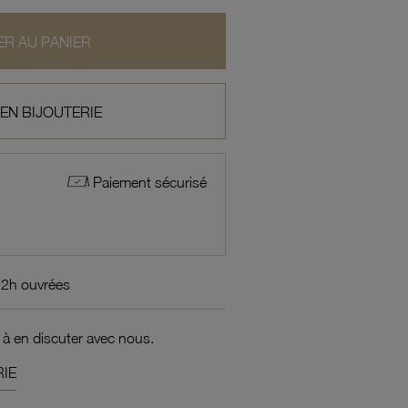
R AU PANIER
 EN BIJOUTERIE
Paiement sécurisé
72h ouvrées
 à en discuter avec nous.
IE