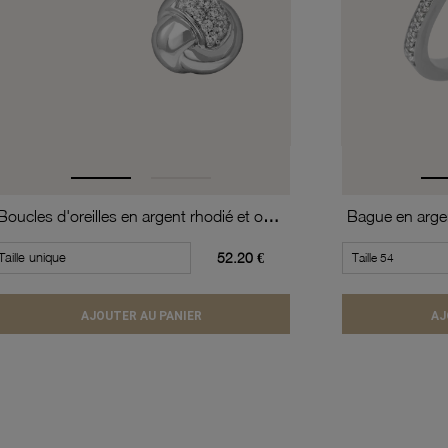
Boucles d'oreilles en argent rhodié et oxydes de zirconium
Taille unique
52.20 €
AJOUTER AU PANIER
AJ