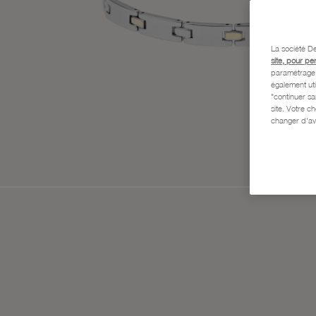
La société De
site, pour pe
paramétrage e
également uti
"continuer s
site. Votre c
changer d'av