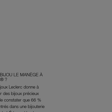
BIJOU LE MANÈGE À
® ?
joux Leclerc donne à
rir des bijoux précieux
s de constater que 66 %
ntrés dans une bijouterie