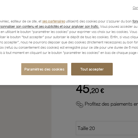
Con
Description
vinlec, éditeur de ce site, et
ses partenaires
utilise(nt) des cookies pour s'assurer du bon
fon
rsonnaliser son contenu et ses publicités et pour analyser son trafic.
Vous pouvez accéder au 
n utilisant le bouton “paramétrer les cookies” pour exprimer vos choix sur les cookies. Vou
liser le bouton "tout accepter" pour autoriser le dépôt de tous les cookies. Enfin, si vous clique
Caractéristiques détaillées
ans accepter", nous ne pourrons déposer que des cookies strictement nécessaires au bon f
hoix (refus ou consentement des cookies) est enregistré pour ce site pour une durée de 6 mo
is à tout moment en cliquant sur le bouton "paramétrer les cookies" en bas de chaque page d
Paiement, Livraison, Retours
Paramètres des cookies
Tout accepter
45
,20 €
Profitez des paiements en