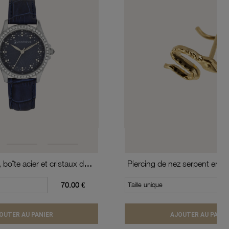
Montre femme, boîte acier et cristaux de synthèse, bracelet en cuir de vache et verre minéral
Piercing de nez serpent en or
70.00 €
Taille unique
OUTER AU PANIER
AJOUTER AU PANIE