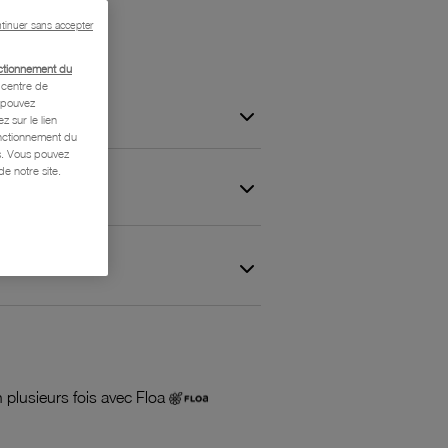
tinuer sans accepter
ctionnement du
centre de
s pouvez
z sur le lien
onctionnement du
is. Vous pouvez
e notre site.
 et Garantie
 plusieurs fois avec Floa