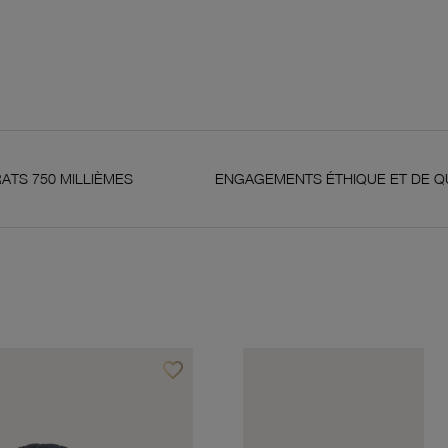
LLIÈMES
ENGAGEMENTS ÉTHIQUE ET DE QUALITÉ
favorite_border
Ajouter à vos favoris