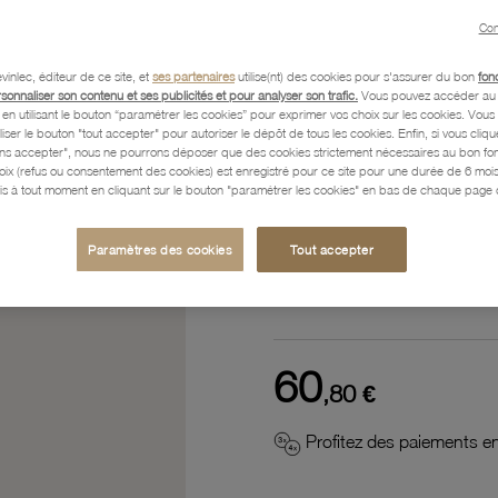
Con
Référence :
32200037
vinlec, éditeur de ce site, et
ses partenaires
utilise(nt) des cookies pour s'assurer du bon
fon
rsonnaliser son contenu et ses publicités et pour analyser son trafic.
Vous pouvez accéder au 
n utilisant le bouton “paramétrer les cookies” pour exprimer vos choix sur les cookies. Vou
Description
liser le bouton "tout accepter" pour autoriser le dépôt de tous les cookies. Enfin, si vous clique
ans accepter", nous ne pourrons déposer que des cookies strictement nécessaires au bon f
hoix (refus ou consentement des cookies) est enregistré pour ce site pour une durée de 6 mo
is à tout moment en cliquant sur le bouton "paramétrer les cookies" en bas de chaque page d
Caractéristiques détaillées
Paramètres des cookies
Tout accepter
Paiement, Livraison, Retours
60
,80 €
Profitez des paiements en