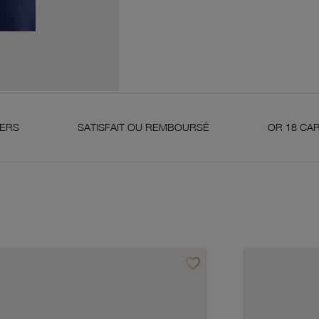
SATISFAIT OU REMBOURSÉ
OR 18 CARATS 750 MI
favorite_border
avoris
Ajouter à vos favoris