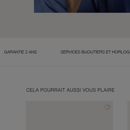
 2 ANS
SERVICES BIJOUTIERS ET HORLOGERS
CELA POURRAIT AUSSI VOUS PLAIRE
favorite_border
Ajouter à vos f