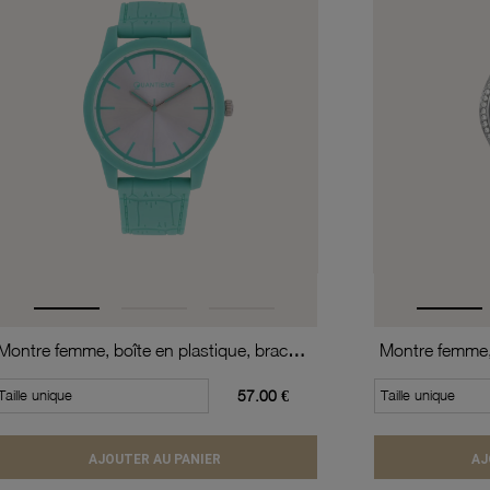
Montre femme, boîte en plastique, bracelet en silicone et verre minéral
Taille unique
57.00 €
Taille unique
AJOUTER AU PANIER
AJ