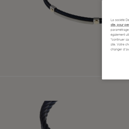
La société De
site, pour pe
paramétrage e
également uti
"continuer s
site. Votre c
changer d'av