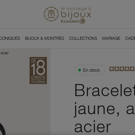
Si
Retour à l'accueil du
You
ICONIQUES
BIJOUX & MONTRES
COLLECTIONS
MARIAGE
CAD
 acier
●
En stock
Bracele
jaune, a
acier