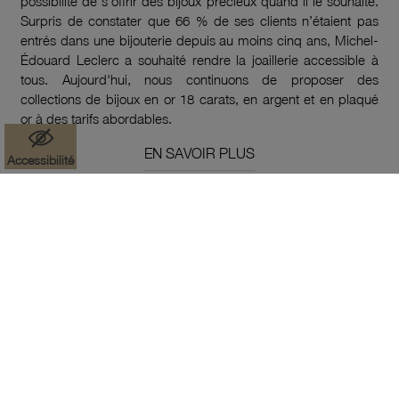
possibilité de s'offrir des bijoux précieux quand il le souhaite.
Surpris de constater que 66 % de ses clients n’étaient pas
entrés dans une bijouterie depuis au moins cinq ans, Michel-
Édouard Leclerc a souhaité rendre la joaillerie accessible à
tous. Aujourd'hui, nous continuons de proposer des
collections de bijoux en or 18 carats, en argent et en plaqué
or à des tarifs abordables.
EN SAVOIR PLUS
Accessibilité