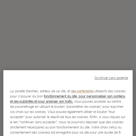
Continuer sans accepter
La société Devinlec, éditeur de ce site, et
ses partenaires
utilise(nt) des cookies
pour s'assurer du bon
fonctionnement du site, pour personnaliser son contenu
et ses publicités et pour analyser son trafic.
Vous pouvez accéder au centre
de paramétrage en utilisant le bouton “paramétrer les cookies” pour exprimer
vos choix sur les cookies. Vous pouvez également utiliser le bouton "tout
accepter" pour autoriser le dépôt de tous les cookies. Enfin, si vous cliquez sur
le lien "continuer sans accepter", nous ne pourrons déposer que des cookies
strictement nécessaires au bon fonctionnement du site. Votre choix (refus ou
consentement des cookies) est enregistré pour ce site pour une durée de 6