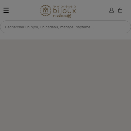
×
Sign in
Retour à l'accueil du site 
☰
You need to be logged in to save products in your wish list.
Rechercher un bijou, un cadeau, mariage, baptême...
Cancel
Sign in