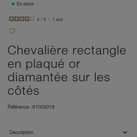
●
En stock
4
/
5
-
1
avis
favorite_border
Ajouter à vos favoris
Chevalière rectangle
en plaqué or
diamantée sur les
côtés
Référence :
61003019
Description