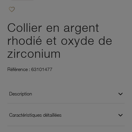
favorite_border
Ajouter à vos favoris
Collier en argent
rhodié et oxyde de
zirconium
Référence :
63101477
Description
Caractéristiques détaillées