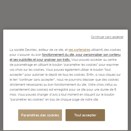
Continuer sans accepter
La société Devinlec, éditeur de ce site, et
ses partenaires
utilise(nt) des cookies
pour s'assurer du bon
fonctionnement du site, pour personnaliser son contenu
et ses publicités et pour analyser son trafic.
Vous pouvez accéder au centre
de paramétrage en utilisant le bouton “paramétrer les cookies” pour exprimer
vos choix sur les cookies. Vous pouvez également utiliser le bouton "tout
accepter" pour autoriser le dépôt de tous les cookies. Enfin, si vous cliquez sur
le lien "continuer sans accepter", nous ne pourrons déposer que des cookies
strictement nécessaires au bon fonctionnement du site. Votre choix (refus ou
consentement des cookies) est enregistré pour ce site pour une durée de 6
mois. Vous pouvez changer d'avis à tout moment en cliquant sur le bouton
"paramétrer les cookies" en bas de chaque page de notre site.
Paramètres des cookies
Tout accepter