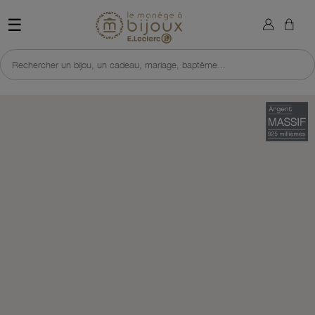
×
Sign in
Retour à l'accueil du site 
☰
You need to be logged in to save products in your wish list.
Rechercher un bijou, un cadeau, mariage, baptême...
Cancel
Sign in