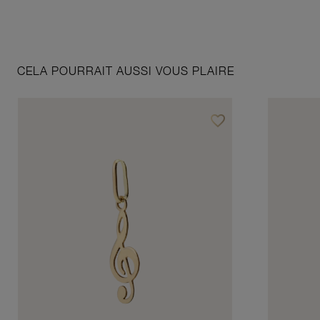
CELA POURRAIT AUSSI VOUS PLAIRE
favorite_border
Ajouter à vos favoris