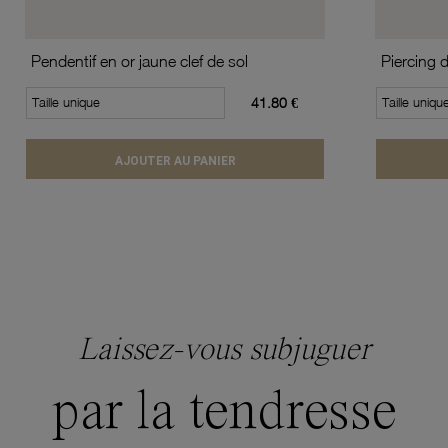
Pendentif en or jaune clef de sol
Piercing 
Taille unique
41.80 €
Taille uniqu
AJOUTER AU PANIER
Laissez-vous subjuguer
par la tendresse