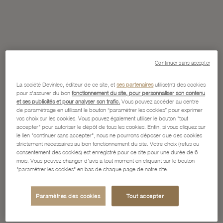
Continuer sans accepter
La société Devinlec, éditeur de ce site, et
ses partenaires
utilise(nt) des cookies
pour s'assurer du bon
fonctionnement du site, pour personnaliser son contenu
et ses publicités et pour analyser son trafic.
Vous pouvez accéder au centre
de paramétrage en utilisant le bouton “paramétrer les cookies” pour exprimer
vos choix sur les cookies. Vous pouvez également utiliser le bouton "tout
accepter" pour autoriser le dépôt de tous les cookies. Enfin, si vous cliquez sur
le lien "continuer sans accepter", nous ne pourrons déposer que des cookies
strictement nécessaires au bon fonctionnement du site. Votre choix (refus ou
consentement des cookies) est enregistré pour ce site pour une durée de 6
mois. Vous pouvez changer d'avis à tout moment en cliquant sur le bouton
"paramétrer les cookies" en bas de chaque page de notre site.
Paramètres des cookies
Tout accepter