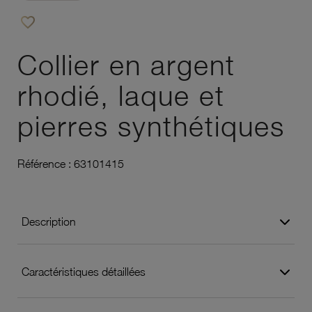
favorite_border
Ajouter à vos favoris
Collier en argent
rhodié, laque et
pierres synthétiques
Référence :
63101415
Description
Caractéristiques détaillées