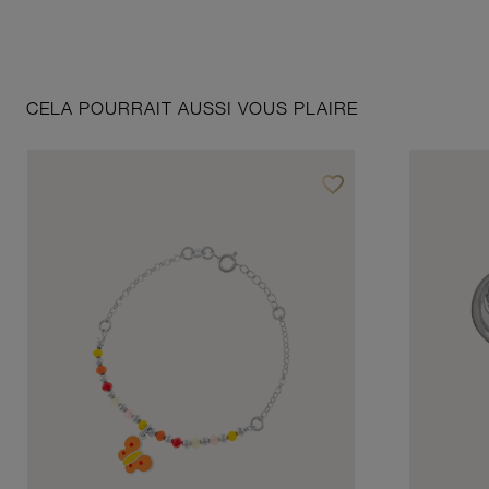
CELA POURRAIT AUSSI VOUS PLAIRE
favorite_border
Ajouter à vos favoris