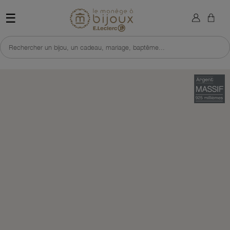
×
Sign in
Retour à l'accueil du site 
☰
You need to be logged in to save products in your wish list.
Rechercher un bijou, un cadeau, mariage, baptême...
Cancel
Sign in