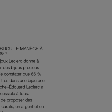
BIJOU LE MANÈGE À
® ?
joux Leclerc donne à
rir des bijoux précieux
s de constater que 66 %
ntrés dans une bijouterie
ichel-Édouard Leclerc a
ccessible à tous.
s de proposer des
8 carats, en argent et en