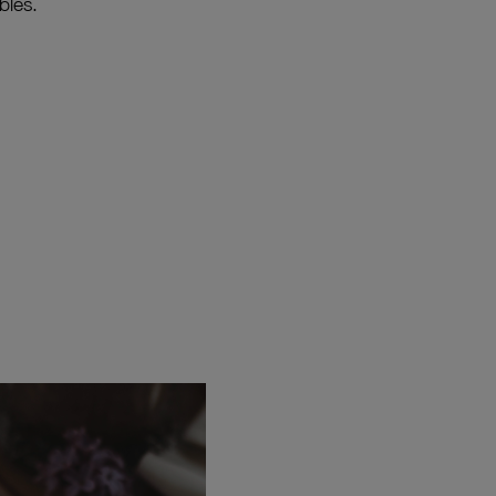
bles.