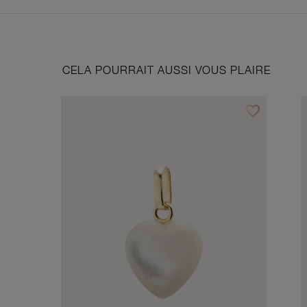
CELA POURRAIT AUSSI VOUS PLAIRE
favorite_border
Ajouter à vos f