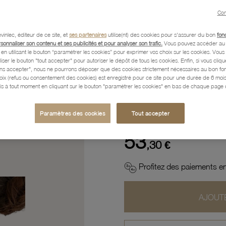
Con
Description
vinlec, éditeur de ce site, et
ses partenaires
utilise(nt) des cookies pour s'assurer du bon
fon
rsonnaliser son contenu et ses publicités et pour analyser son trafic.
Vous pouvez accéder au 
n utilisant le bouton “paramétrer les cookies” pour exprimer vos choix sur les cookies. Vou
Caractéristiques détaillées
liser le bouton "tout accepter" pour autoriser le dépôt de tous les cookies. Enfin, si vous clique
ans accepter", nous ne pourrons déposer que des cookies strictement nécessaires au bon f
hoix (refus ou consentement des cookies) est enregistré pour ce site pour une durée de 6 mo
is à tout moment en cliquant sur le bouton "paramétrer les cookies" en bas de chaque page d
Paiement, Livraison, Retours
Paramètres des cookies
Tout accepter
53
,30 €
Profitez des paiements en
AJOUTE