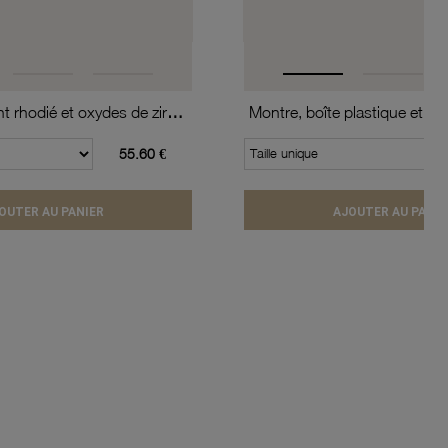
Collier en argent rhodié et oxydes de zirconium
55.60 €
Taille unique
OUTER AU PANIER
AJOUTER AU PANIE