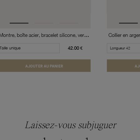
Montre, boîte acier, bracelet silicone, verre minéral, kids
Taille unique
42.00 €
AJOUTER AU PANIER
AJ
Laissez-vous subjuguer