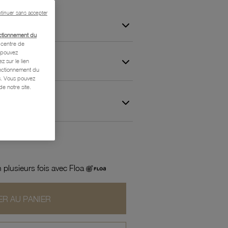
tinuer sans accepter
ctionnement du
centre de
s pouvez
z sur le lien
onctionnement du
is. Vous pouvez
e notre site.
 et Garantie
 plusieurs fois avec Floa
R AU PANIER