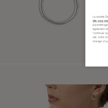
La société De
site, pour pe
paramétrage e
également uti
"continuer s
site. Votre c
changer d'av