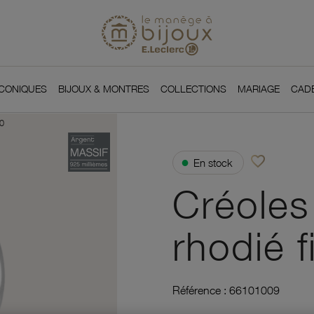
Si
Retour à l'accueil du
You
ICONIQUES
BIJOUX & MONTRES
COLLECTIONS
MARIAGE
CAD
10
favorite_border
●
En stock
Ajouter à vos f
Créoles
rhodié f
Référence :
66101009