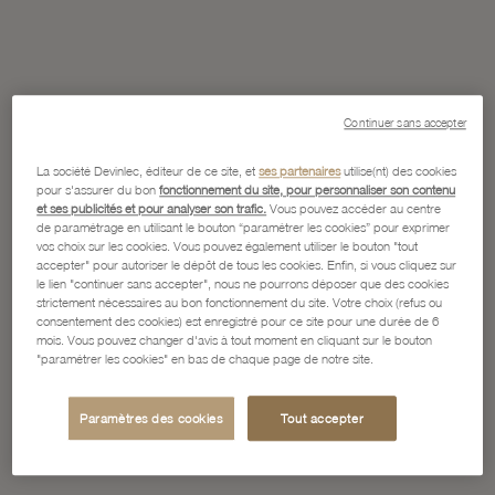
Continuer sans accepter
La société Devinlec, éditeur de ce site, et
ses partenaires
utilise(nt) des cookies
pour s'assurer du bon
fonctionnement du site, pour personnaliser son contenu
et ses publicités et pour analyser son trafic.
Vous pouvez accéder au centre
de paramétrage en utilisant le bouton “paramétrer les cookies” pour exprimer
vos choix sur les cookies. Vous pouvez également utiliser le bouton "tout
accepter" pour autoriser le dépôt de tous les cookies. Enfin, si vous cliquez sur
le lien "continuer sans accepter", nous ne pourrons déposer que des cookies
strictement nécessaires au bon fonctionnement du site. Votre choix (refus ou
consentement des cookies) est enregistré pour ce site pour une durée de 6
mois. Vous pouvez changer d'avis à tout moment en cliquant sur le bouton
"paramétrer les cookies" en bas de chaque page de notre site.
Paramètres des cookies
Tout accepter