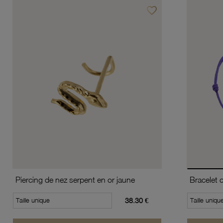
favorite_border
Ajouter à vos favoris
Piercing de nez serpent en or jaune
Taille unique
38.30 €
Taille uniqu