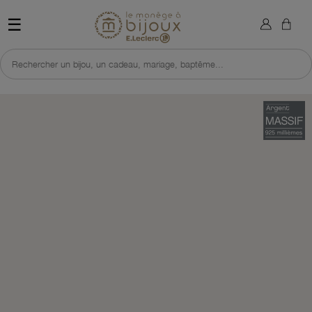
×
Sign in
Retour à l'accueil du site 
☰
You need to be logged in to save products in your wish list.
Rechercher un bijou, un cadeau, mariage, baptême...
Cancel
Sign in