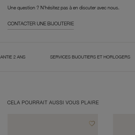
Une question ? N'hésitez pas à en discuter avec nous.
CONTACTER UNE BIJOUTERIE
 ANS
SERVICES BIJOUTIERS ET HORLOGERS
CELA POURRAIT AUSSI VOUS PLAIRE
favorite_border
Ajouter à vos favoris