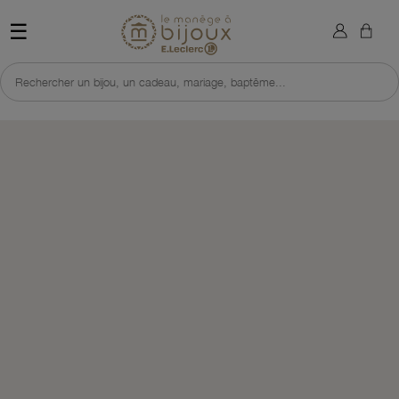
×
Sign in
Retour à l'accueil du site 
☰
You need to be logged in to save products in your wish list.
Rechercher un bijou, un cadeau, mariage, baptême...
Cancel
Sign in