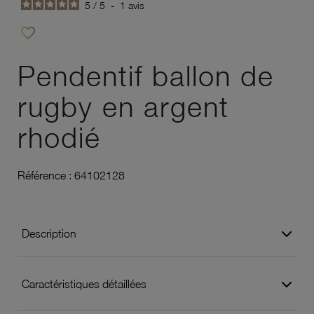
5
/
5
-
1
avis
favorite_border
Ajouter à vos favoris
Pendentif ballon de
rugby en argent
rhodié
Référence :
64102128
Description
Caractéristiques détaillées