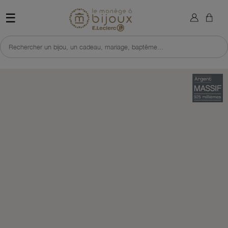
×
Sign in
Retour à l'accueil du site 
☰
You need to be logged in to save products in your wish list.
Rechercher un bijou, un cadeau, mariage, baptême...
Cancel
Sign in