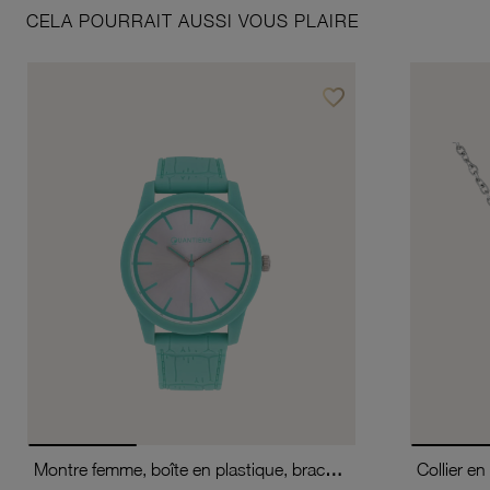
CELA POURRAIT AUSSI VOUS PLAIRE
favorite_border
Ajouter à vos favoris
Montre femme, boîte en plastique, bracelet en silicone et verre minéral