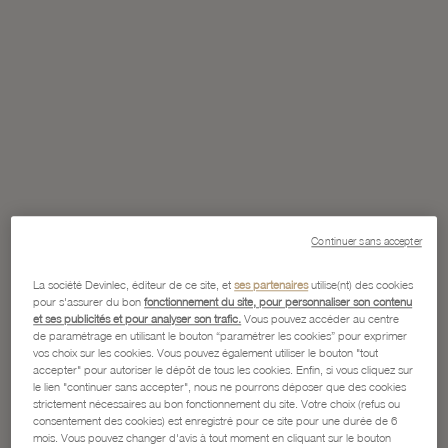
Continuer sans accepter
La société Devinlec, éditeur de ce site, et
ses partenaires
utilise(nt) des cookies
pour s'assurer du bon
fonctionnement du site, pour personnaliser son contenu
et ses publicités et pour analyser son trafic.
Vous pouvez accéder au centre
de paramétrage en utilisant le bouton “paramétrer les cookies” pour exprimer
vos choix sur les cookies. Vous pouvez également utiliser le bouton "tout
accepter" pour autoriser le dépôt de tous les cookies. Enfin, si vous cliquez sur
le lien "continuer sans accepter", nous ne pourrons déposer que des cookies
strictement nécessaires au bon fonctionnement du site. Votre choix (refus ou
consentement des cookies) est enregistré pour ce site pour une durée de 6
mois. Vous pouvez changer d'avis à tout moment en cliquant sur le bouton