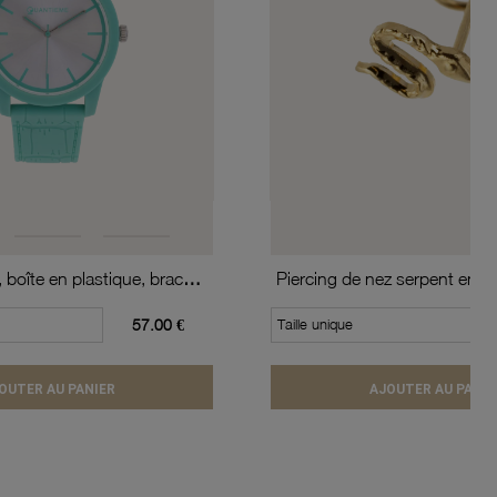
Montre femme, boîte en plastique, bracelet en silicone et verre minéral
Piercing de nez serpent en or
57.00 €
Taille unique
OUTER AU PANIER
AJOUTER AU PANIE