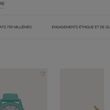
IE
IÈMES
ENGAGEMENTS ÉTHIQUE ET DE QUALITÉ
favorite_border
Ajouter à vos favoris