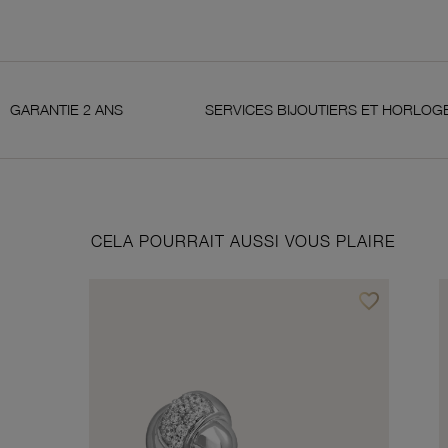
 ANS
SERVICES BIJOUTIERS ET HORLOGERS
CELA POURRAIT AUSSI VOUS PLAIRE
favorite_border
Ajouter à vos f