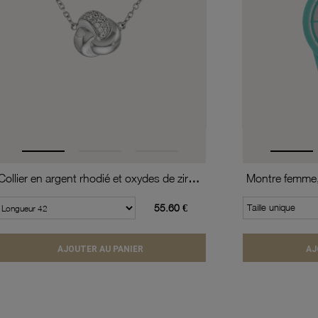
Collier en argent rhodié et oxydes de zirconium
55.60 €
Taille unique
AJOUTER AU PANIER
AJ