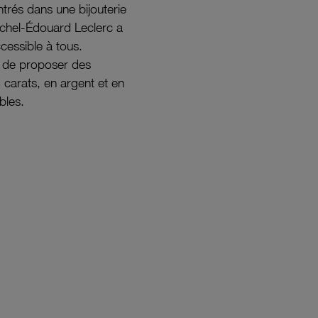
ntrés dans une bijouterie
ichel-Édouard Leclerc a
ccessible à tous.
s de proposer des
8 carats, en argent et en
bles.