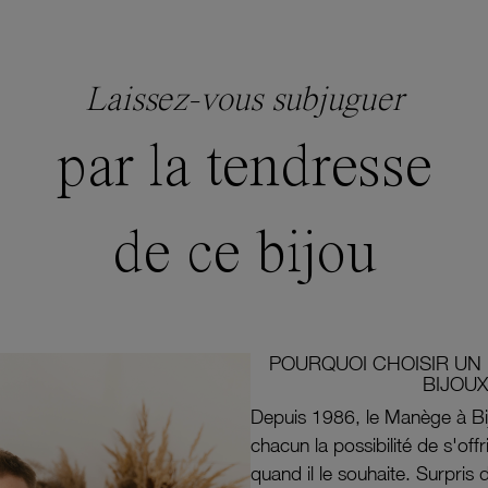
Laissez-vous subjuguer
par la tendresse
de ce bijou
POURQUOI CHOISIR UN 
BIJOUX
Depuis 1986, le Manège à Bi
chacun la possibilité de s'off
quand il le souhaite. Surpri