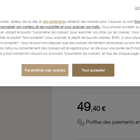
Référence :
51100200
Con
vinlec, éditeur de ce site, et
ses partenaires
utilise(nt) des cookies pour s'assurer du bon
fon
rsonnaliser son contenu et ses publicités et pour analyser son trafic.
Vous pouvez accéder au 
n utilisant le bouton “paramétrer les cookies” pour exprimer vos choix sur les cookies. Vou
Description
liser le bouton "tout accepter" pour autoriser le dépôt de tous les cookies. Enfin, si vous clique
ans accepter", nous ne pourrons déposer que des cookies strictement nécessaires au bon f
hoix (refus ou consentement des cookies) est enregistré pour ce site pour une durée de 6 mo
is à tout moment en cliquant sur le bouton "paramétrer les cookies" en bas de chaque page d
Caractéristiques détaillées
Paramètres des cookies
Tout accepter
Paiement, Livraison, Retours
49
,40 €
Profitez des paiements en