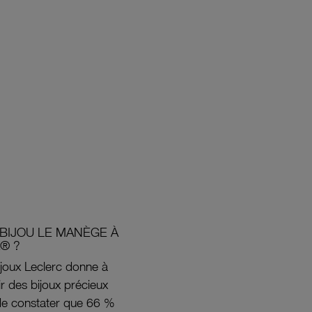
BIJOU LE MANÈGE À
® ?
joux Leclerc donne à
rir des bijoux précieux
s de constater que 66 %