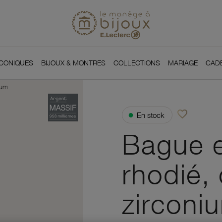
Si
Retour à l'accueil du
You
ICONIQUES
BIJOUX & MONTRES
COLLECTIONS
MARIAGE
CAD
ium
favorite_border
●
En stock
Ajouter à vos f
Bague e
rhodié,
zirconi