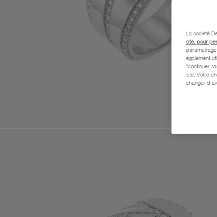
La société De
site, pour pe
paramétrage e
également uti
"continuer s
site. Votre c
changer d'av