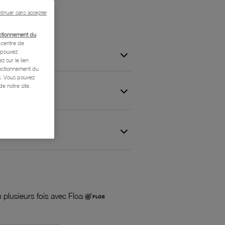
tinuer sans accepter
ctionnement du
centre de
s pouvez
z sur le lien
onctionnement du
is. Vous pouvez
e notre site.
 et Garantie
 plusieurs fois avec Floa