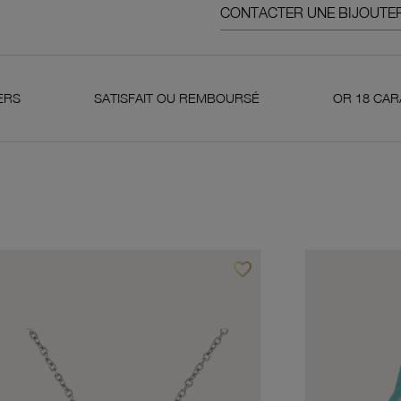
CONTACTER UNE BIJOUTER
SATISFAIT OU REMBOURSÉ
OR 18 CARATS 750 MILL
favorite_border
avoris
Ajouter à vos favoris