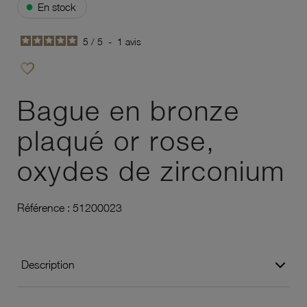
●
En stock
5
/
5
-
1
avis
favorite_border
Ajouter à vos favoris
Bague en bronze
plaqué or rose,
oxydes de zirconium
Référence :
51200023
Description