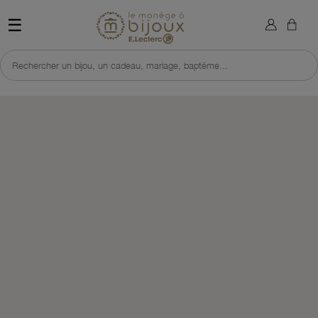
×
Sign in
Retour à l'accueil du site 
☰
You need to be logged in to save products in your wish list.
Rechercher un bijou, un cadeau, mariage, baptême...
Cancel
Sign in