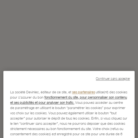
Continuer sans accepter
La société Devinlec, éditeur de ce site, et
ses partenaires
utilise(nt) des cookies
pour s'assurer du bon
fonctionnement du site, pour personnaliser son contenu
et ses publicités et pour analyser son trafic.
Vous pouvez accéder au centre
de paramétrage en utilisant le bouton “paramétrer les cookies” pour exprimer
vos choix sur les cookies. Vous pouvez également utiliser le bouton "tout
accepter" pour autoriser le dépôt de tous les cookies. Enfin, si vous cliquez sur
le lien "continuer sans accepter", nous ne pourrons déposer que des cookies
strictement nécessaires au bon fonctionnement du site. Votre choix (refus ou
consentement des cookies) est enregistré pour ce site pour une durée de 6