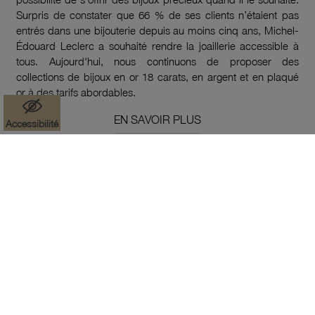
Surpris de constater que 66 % de ses clients n’étaient pas
entrés dans une bijouterie depuis au moins cinq ans, Michel-
Édouard Leclerc a souhaité rendre la joaillerie accessible à
tous. Aujourd'hui, nous continuons de proposer des
collections de bijoux en or 18 carats, en argent et en plaqué
or à des tarifs abordables.
EN SAVOIR PLUS
Accessibilité