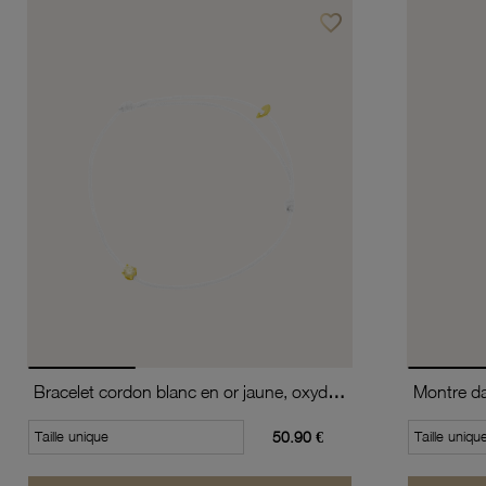
favorite_border
Ajouter à vos favoris
Bracelet cordon blanc en or jaune, oxyde de zirconium
Taille unique
50.90 €
Taille uniqu