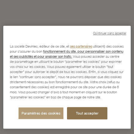
Continuer sans accepter
La société Devinlec, éditeur de ce site, et
ses partenaires
utilise(nt) des cookies
pour s'assurer du bon
fonctionnement du site, pour personnaliser son contenu
et ses publicités et pour analyser son trafic.
Vous pouvez accéder au centre
de paramétrage en utilisant le bouton “paramétrer les cookies” pour exprimer
vos choix sur les cookies. Vous pouvez également utiliser le bouton "tout
accepter" pour autoriser le dépôt de tous les cookies. Enfin, si vous cliquez sur
le lien "continuer sans accepter", nous ne pourrons déposer que des cookies
strictement nécessaires au bon fonctionnement du site. Votre choix (refus ou
consentement des cookies) est enregistré pour ce site pour une durée de 6
mois. Vous pouvez changer d'avis à tout moment en cliquant sur le bouton
"paramétrer les cookies" en bas de chaque page de notre site.
Paramètres des cookies
Tout accepter