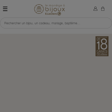
×
Sign in
Retour à l'accueil du site 
☰
You need to be logged in to save products in your wish list.
Rechercher un bijou, un cadeau, mariage, baptême...
Cancel
Sign in