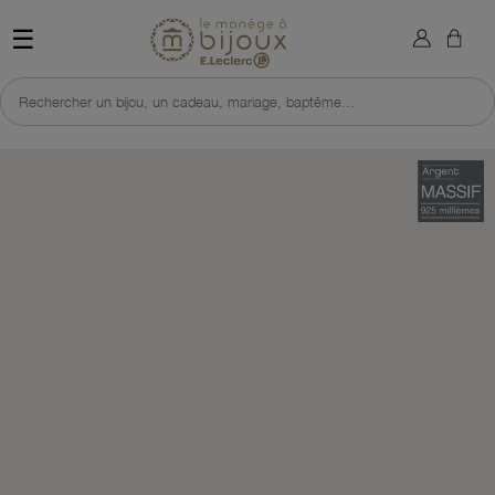
×
Sign in
Retour à l'accueil du site 
☰
You need to be logged in to save products in your wish list.
Rechercher un bijou, un cadeau, mariage, baptême...
Cancel
Sign in