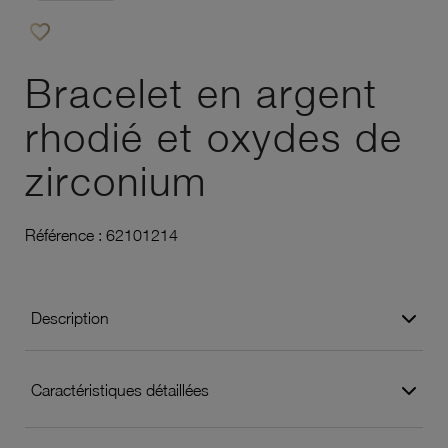
favorite_border
Ajouter à vos favoris
Bracelet en argent
rhodié et oxydes de
zirconium
Référence :
62101214
Description
Caractéristiques détaillées