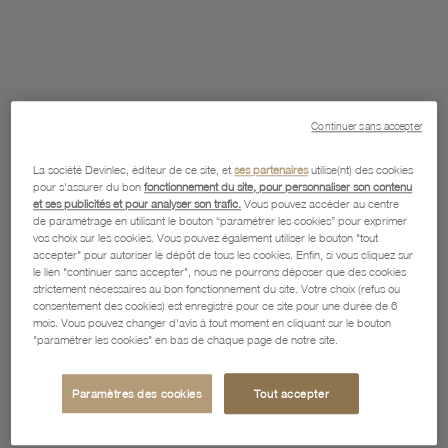
Continuer sans accepter
La société Devinlec, éditeur de ce site, et
ses partenaires
utilise(nt) des cookies
pour s'assurer du bon
fonctionnement du site, pour personnaliser son contenu
et ses publicités et pour analyser son trafic.
Vous pouvez accéder au centre
de paramétrage en utilisant le bouton “paramétrer les cookies” pour exprimer
vos choix sur les cookies. Vous pouvez également utiliser le bouton "tout
accepter" pour autoriser le dépôt de tous les cookies. Enfin, si vous cliquez sur
le lien "continuer sans accepter", nous ne pourrons déposer que des cookies
strictement nécessaires au bon fonctionnement du site. Votre choix (refus ou
consentement des cookies) est enregistré pour ce site pour une durée de 6
mois. Vous pouvez changer d'avis à tout moment en cliquant sur le bouton
"paramétrer les cookies" en bas de chaque page de notre site.
Paramètres des cookies
Tout accepter