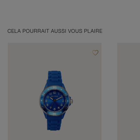
CELA POURRAIT AUSSI VOUS PLAIRE
favorite_border
Ajouter à vos favoris