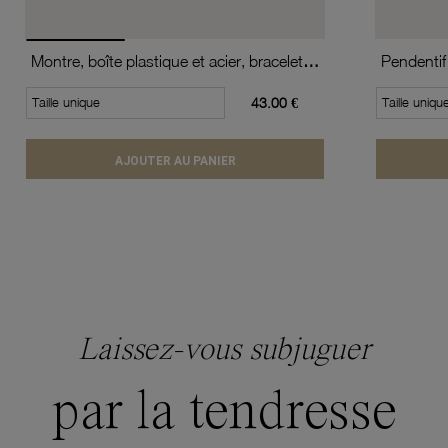
Montre, boîte plastique et acier, bracelet silicone, verre minéral, boys
Pendentif 
Taille unique
43.00 €
Taille uniqu
AJOUTER AU PANIER
Laissez-vous subjuguer
par la tendresse