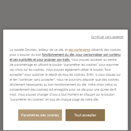
Continuer sans accepter
La société Devinlec, éditeur de ce site, et
ses partenaires
utilise(nt) des cookies
pour s'assurer du bon
fonctionnement du site, pour personnaliser son contenu
et ses publicités et pour analyser son trafic.
Vous pouvez accéder au centre
de paramétrage en utilisant le bouton “paramétrer les cookies” pour exprimer
vos choix sur les cookies. Vous pouvez également utiliser le bouton "tout
accepter" pour autoriser le dépôt de tous les cookies. Enfin, si vous cliquez sur
le lien "continuer sans accepter", nous ne pourrons déposer que des cookies
strictement nécessaires au bon fonctionnement du site. Votre choix (refus ou
consentement des cookies) est enregistré pour ce site pour une durée de 6
mois. Vous pouvez changer d'avis à tout moment en cliquant sur le bouton
"paramétrer les cookies" en bas de chaque page de notre site.
Paramètres des cookies
Tout accepter