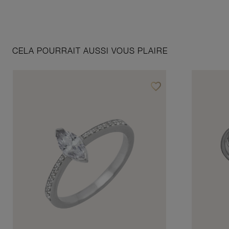
CELA POURRAIT AUSSI VOUS PLAIRE
favorite_border
Ajouter à vos favoris