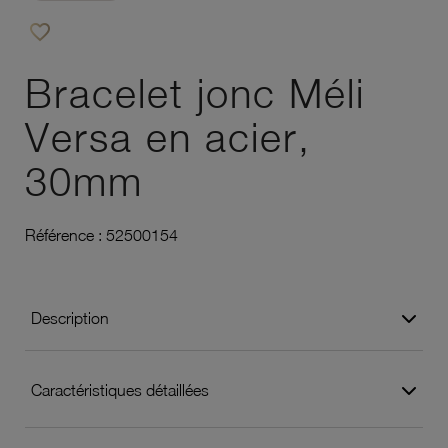
favorite_border
Ajouter à vos favoris
Bracelet jonc Méli
Versa en acier,
30mm
Référence :
52500154
Description
Caractéristiques détaillées