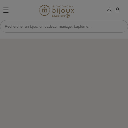
×
Sign in
Retour à l'accueil du site 
☰
You need to be logged in to save products in your wish list.
Rechercher un bijou, un cadeau, mariage, baptême...
Cancel
Sign in