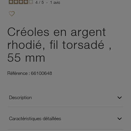
4
/
5
-
1
avis
favorite_border
Ajouter à vos favoris
Créoles en argent
rhodié, fil torsadé ,
55 mm
Référence :
66100648
Description
Caractéristiques détaillées