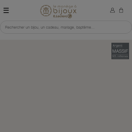
×
Sign in
Retour à l'accueil du site 
☰
You need to be logged in to save products in your wish list.
Rechercher un bijou, un cadeau, mariage, baptême...
Cancel
Sign in