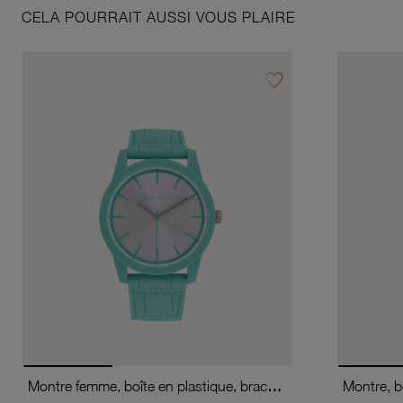
CELA POURRAIT AUSSI VOUS PLAIRE
favorite_border
Ajouter à vos favoris
Montre femme, boîte en plastique, bracelet en silicone et verre minéral