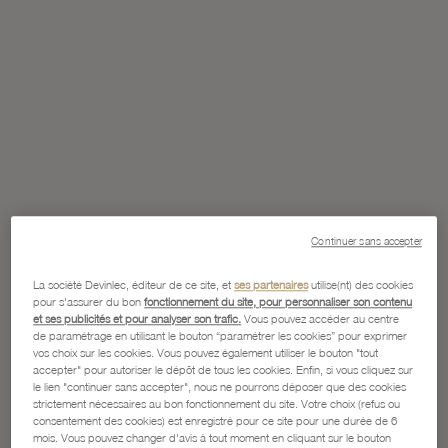
Continuer sans accepter
La société Devinlec, éditeur de ce site, et
ses partenaires
utilise(nt) des cookies
pour s'assurer du bon
fonctionnement du site, pour personnaliser son contenu
et ses publicités et pour analyser son trafic.
Vous pouvez accéder au centre
de paramétrage en utilisant le bouton “paramétrer les cookies” pour exprimer
vos choix sur les cookies. Vous pouvez également utiliser le bouton "tout
accepter" pour autoriser le dépôt de tous les cookies. Enfin, si vous cliquez sur
le lien "continuer sans accepter", nous ne pourrons déposer que des cookies
strictement nécessaires au bon fonctionnement du site. Votre choix (refus ou
consentement des cookies) est enregistré pour ce site pour une durée de 6
mois. Vous pouvez changer d'avis à tout moment en cliquant sur le bouton